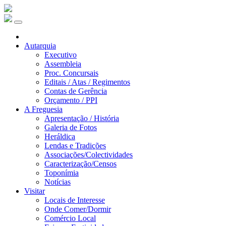
Autarquia
Executivo
Assembleia
Proc. Concursais
Editais / Atas / Regimentos
Contas de Gerência
Orçamento / PPI
A Freguesia
Apresentação / História
Galeria de Fotos
Heráldica
Lendas e Tradições
Associações/Colectividades
Caracterização/Censos
Toponímia
Notícias
Visitar
Locais de Interesse
Onde Comer/Dormir
Comércio Local