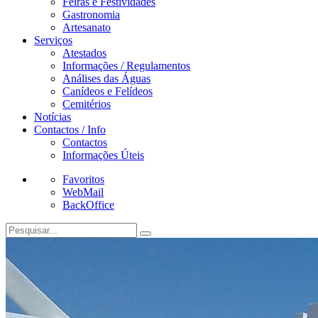
Feiras e Festividades
Gastronomia
Artesanato
Serviços
Atestados
Informações / Regulamentos
Análises das Águas
Canídeos e Felídeos
Cemitérios
Notícias
Contactos / Info
Contactos
Informações Úteis
Favoritos
WebMail
BackOffice