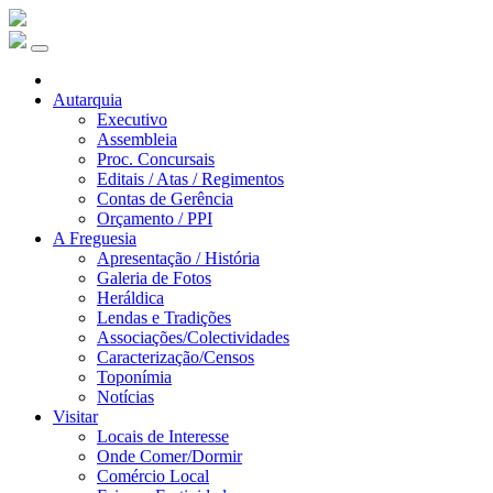
Autarquia
Executivo
Assembleia
Proc. Concursais
Editais / Atas / Regimentos
Contas de Gerência
Orçamento / PPI
A Freguesia
Apresentação / História
Galeria de Fotos
Heráldica
Lendas e Tradições
Associações/Colectividades
Caracterização/Censos
Toponímia
Notícias
Visitar
Locais de Interesse
Onde Comer/Dormir
Comércio Local