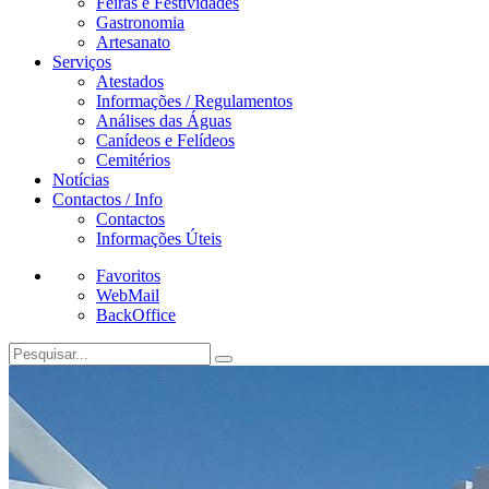
Feiras e Festividades
Gastronomia
Artesanato
Serviços
Atestados
Informações / Regulamentos
Análises das Águas
Canídeos e Felídeos
Cemitérios
Notícias
Contactos / Info
Contactos
Informações Úteis
Favoritos
WebMail
BackOffice