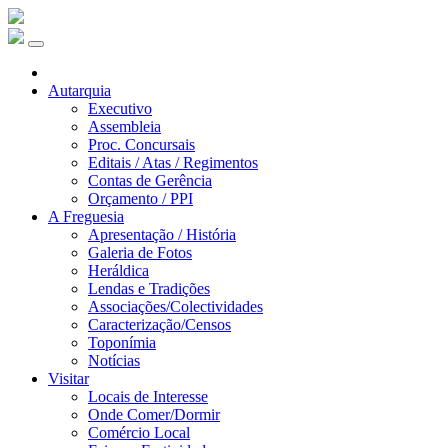
Autarquia
Executivo
Assembleia
Proc. Concursais
Editais / Atas / Regimentos
Contas de Gerência
Orçamento / PPI
A Freguesia
Apresentação / História
Galeria de Fotos
Heráldica
Lendas e Tradições
Associações/Colectividades
Caracterização/Censos
Toponímia
Notícias
Visitar
Locais de Interesse
Onde Comer/Dormir
Comércio Local