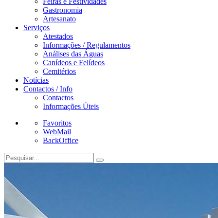
Feiras e Festividades
Gastronomia
Artesanato
Serviços
Atestados
Informações / Regulamentos
Análises das Águas
Canídeos e Felídeos
Cemitérios
Notícias
Contactos / Info
Contactos
Informações Úteis
Favoritos
WebMail
BackOffice