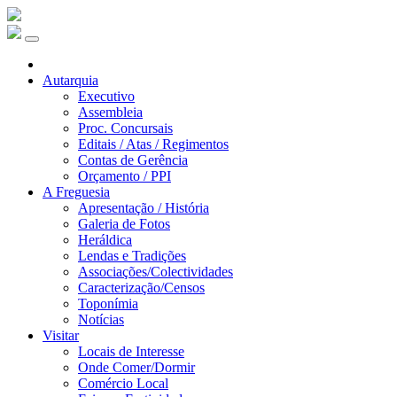
Autarquia
Executivo
Assembleia
Proc. Concursais
Editais / Atas / Regimentos
Contas de Gerência
Orçamento / PPI
A Freguesia
Apresentação / História
Galeria de Fotos
Heráldica
Lendas e Tradições
Associações/Colectividades
Caracterização/Censos
Toponímia
Notícias
Visitar
Locais de Interesse
Onde Comer/Dormir
Comércio Local