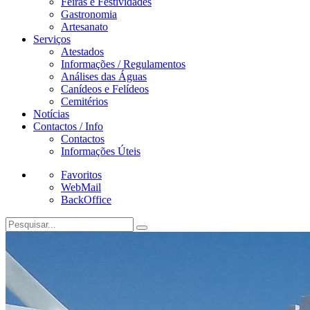
Feiras e Festividades
Gastronomia
Artesanato
Serviços
Atestados
Informações / Regulamentos
Análises das Águas
Canídeos e Felídeos
Cemitérios
Notícias
Contactos / Info
Contactos
Informações Úteis
Favoritos
WebMail
BackOffice