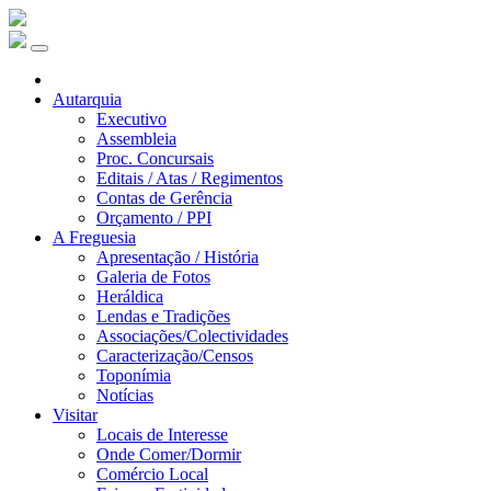
Autarquia
Executivo
Assembleia
Proc. Concursais
Editais / Atas / Regimentos
Contas de Gerência
Orçamento / PPI
A Freguesia
Apresentação / História
Galeria de Fotos
Heráldica
Lendas e Tradições
Associações/Colectividades
Caracterização/Censos
Toponímia
Notícias
Visitar
Locais de Interesse
Onde Comer/Dormir
Comércio Local