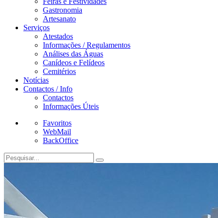
Feiras e Festividades
Gastronomia
Artesanato
Serviços
Atestados
Informações / Regulamentos
Análises das Águas
Canídeos e Felídeos
Cemitérios
Notícias
Contactos / Info
Contactos
Informações Úteis
Favoritos
WebMail
BackOffice