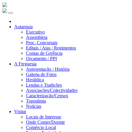
Autarquia
Executivo
Assembleia
Proc. Concursais
Editais / Atas / Regimentos
Contas de Gerência
Orçamento / PPI
A Freguesia
Apresentação / História
Galeria de Fotos
Heráldica
Lendas e Tradições
Associações/Colectividades
Caracterização/Censos
Toponímia
Notícias
Visitar
Locais de Interesse
Onde Comer/Dormir
Comércio Local