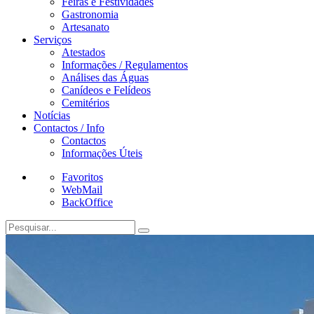
Feiras e Festividades
Gastronomia
Artesanato
Serviços
Atestados
Informações / Regulamentos
Análises das Águas
Canídeos e Felídeos
Cemitérios
Notícias
Contactos / Info
Contactos
Informações Úteis
Favoritos
WebMail
BackOffice