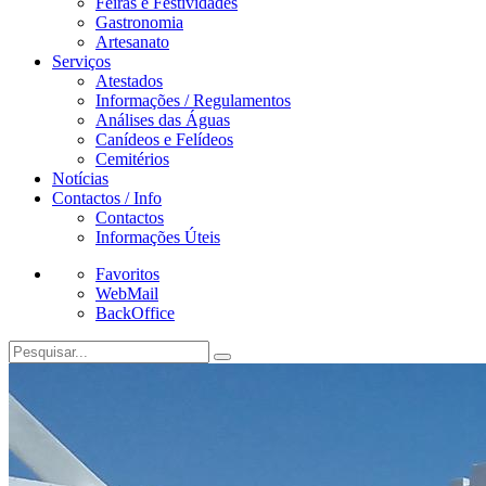
Feiras e Festividades
Gastronomia
Artesanato
Serviços
Atestados
Informações / Regulamentos
Análises das Águas
Canídeos e Felídeos
Cemitérios
Notícias
Contactos / Info
Contactos
Informações Úteis
Favoritos
WebMail
BackOffice