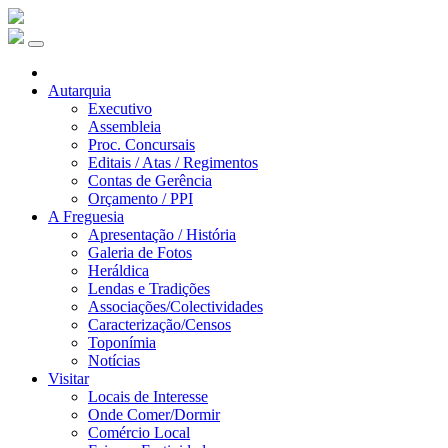
Autarquia
Executivo
Assembleia
Proc. Concursais
Editais / Atas / Regimentos
Contas de Gerência
Orçamento / PPI
A Freguesia
Apresentação / História
Galeria de Fotos
Heráldica
Lendas e Tradições
Associações/Colectividades
Caracterização/Censos
Toponímia
Notícias
Visitar
Locais de Interesse
Onde Comer/Dormir
Comércio Local