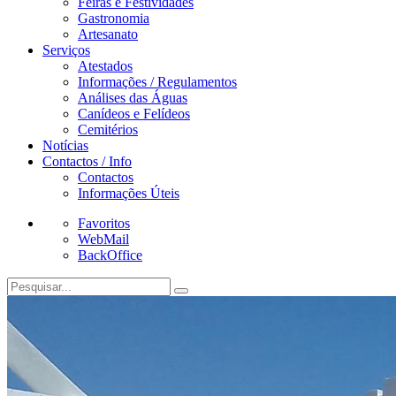
Feiras e Festividades
Gastronomia
Artesanato
Serviços
Atestados
Informações / Regulamentos
Análises das Águas
Canídeos e Felídeos
Cemitérios
Notícias
Contactos / Info
Contactos
Informações Úteis
Favoritos
WebMail
BackOffice