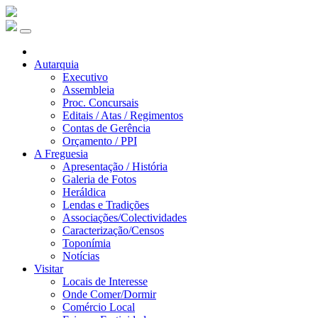
Autarquia
Executivo
Assembleia
Proc. Concursais
Editais / Atas / Regimentos
Contas de Gerência
Orçamento / PPI
A Freguesia
Apresentação / História
Galeria de Fotos
Heráldica
Lendas e Tradições
Associações/Colectividades
Caracterização/Censos
Toponímia
Notícias
Visitar
Locais de Interesse
Onde Comer/Dormir
Comércio Local