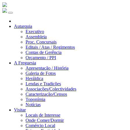
Autarquia
Executivo
Assembleia
Proc. Concursais
Editais / Atas / Regimentos
Contas de Gerência
Orçamento / PPI
A Freguesia
Apresentação / História
Galeria de Fotos
Heráldica
Lendas e Tradições
Associações/Colectividades
Caracterização/Censos
Toponímia
Notícias
Visitar
Locais de Interesse
Onde Comer/Dormir
Comércio Local