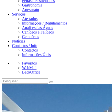
Feiras e Festividades
Gastronomia
Artesanato
Serviços
Atestados
Informações / Regulamentos
Análises das Águas
Canídeos e Felídeos
Cemitérios
Notícias
Contactos / Info
Contactos
Informações Úteis
Favoritos
WebMail
BackOffice