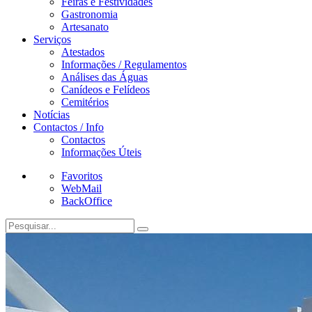
Feiras e Festividades
Gastronomia
Artesanato
Serviços
Atestados
Informações / Regulamentos
Análises das Águas
Canídeos e Felídeos
Cemitérios
Notícias
Contactos / Info
Contactos
Informações Úteis
Favoritos
WebMail
BackOffice