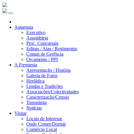
Autarquia
Executivo
Assembleia
Proc. Concursais
Editais / Atas / Regimentos
Contas de Gerência
Orçamento / PPI
A Freguesia
Apresentação / História
Galeria de Fotos
Heráldica
Lendas e Tradições
Associações/Colectividades
Caracterização/Censos
Toponímia
Notícias
Visitar
Locais de Interesse
Onde Comer/Dormir
Comércio Local