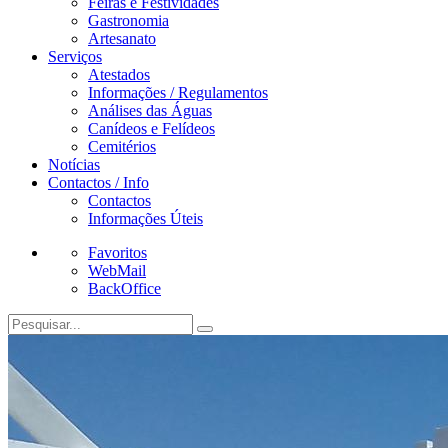
Feiras e Festividades
Gastronomia
Artesanato
Serviços
Atestados
Informações / Regulamentos
Análises das Águas
Canídeos e Felídeos
Cemitérios
Notícias
Contactos / Info
Contactos
Informações Úteis
Favoritos
WebMail
BackOffice