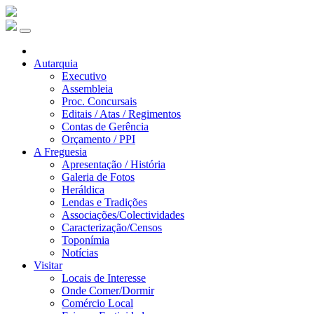
Autarquia
Executivo
Assembleia
Proc. Concursais
Editais / Atas / Regimentos
Contas de Gerência
Orçamento / PPI
A Freguesia
Apresentação / História
Galeria de Fotos
Heráldica
Lendas e Tradições
Associações/Colectividades
Caracterização/Censos
Toponímia
Notícias
Visitar
Locais de Interesse
Onde Comer/Dormir
Comércio Local