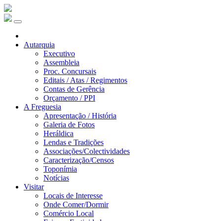
Autarquia
Executivo
Assembleia
Proc. Concursais
Editais / Atas / Regimentos
Contas de Gerência
Orçamento / PPI
A Freguesia
Apresentação / História
Galeria de Fotos
Heráldica
Lendas e Tradições
Associações/Colectividades
Caracterização/Censos
Toponímia
Notícias
Visitar
Locais de Interesse
Onde Comer/Dormir
Comércio Local