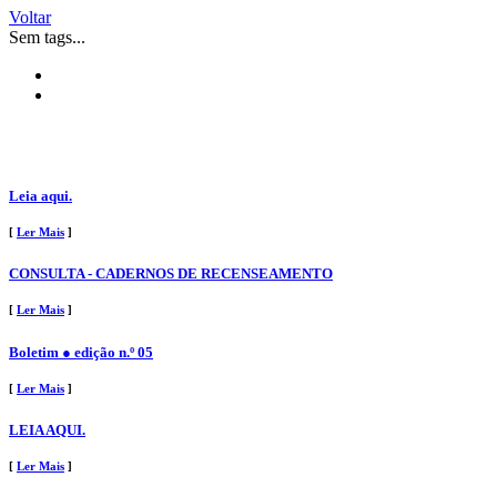
Voltar
Sem tags...
Leia aqui.
[
Ler Mais
]
CONSULTA - CADERNOS DE RECENSEAMENTO
[
Ler Mais
]
Boletim ● edição n.º 05
[
Ler Mais
]
LEIA AQUI.
[
Ler Mais
]