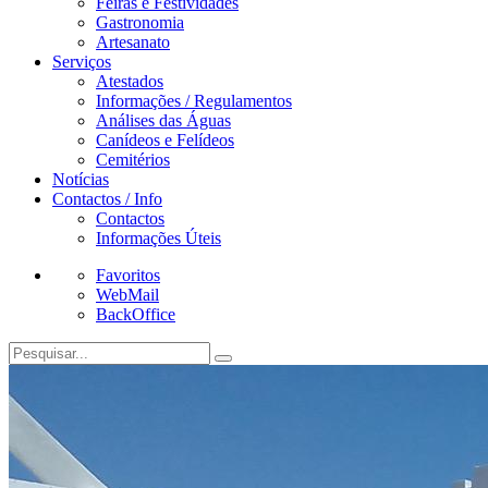
Feiras e Festividades
Gastronomia
Artesanato
Serviços
Atestados
Informações / Regulamentos
Análises das Águas
Canídeos e Felídeos
Cemitérios
Notícias
Contactos / Info
Contactos
Informações Úteis
Favoritos
WebMail
BackOffice