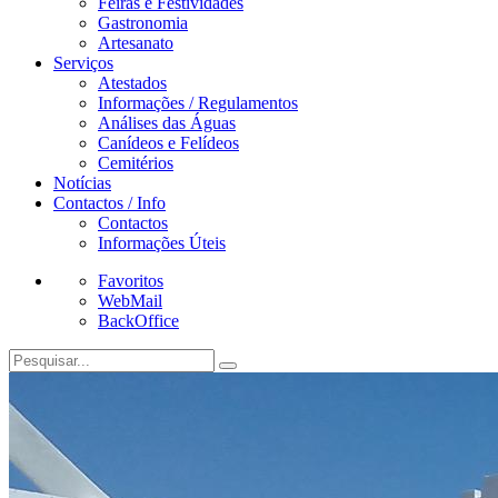
Feiras e Festividades
Gastronomia
Artesanato
Serviços
Atestados
Informações / Regulamentos
Análises das Águas
Canídeos e Felídeos
Cemitérios
Notícias
Contactos / Info
Contactos
Informações Úteis
Favoritos
WebMail
BackOffice