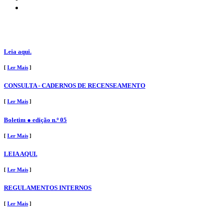
Leia aqui.
[
Ler Mais
]
CONSULTA - CADERNOS DE RECENSEAMENTO
[
Ler Mais
]
Boletim ● edição n.º 05
[
Ler Mais
]
LEIA AQUI.
[
Ler Mais
]
REGULAMENTOS INTERNOS
[
Ler Mais
]