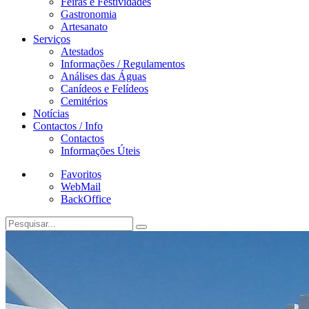
Feiras e Festividades
Gastronomia
Artesanato
Serviços
Atestados
Informações / Regulamentos
Análises das Águas
Canídeos e Felídeos
Cemitérios
Notícias
Contactos / Info
Contactos
Informações Úteis
Favoritos
WebMail
BackOffice