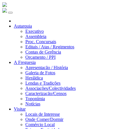
Autarquia
Executivo
Assembleia
Proc. Concursais
Editais / Atas / Regimentos
Contas de Gerência
Orçamento / PPI
A Freguesia
Apresentação / História
Galeria de Fotos
Heráldica
Lendas e Tradições
Associações/Colectividades
Caracterização/Censos
Toponímia
Notícias
Visitar
Locais de Interesse
Onde Comer/Dormir
Comércio Local